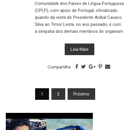
Comunidade dos Países de Língua Portuguesa
(CPLP), com apoio de Portugal, oficializado
quando da visita do Presidente Aníbal Cavaco
Silva ao Timor Leste, no ano passado, e com
a simpatia dos demais membros do organism
Leia Mais
Compartilhe
Navegação
1
2
Próximo
por
posts