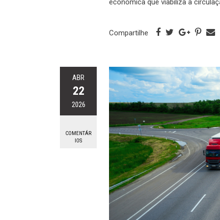
econômica que viabiliza a circula
Compartilhe
ABR
22
2026
COMENTÁR
IOS