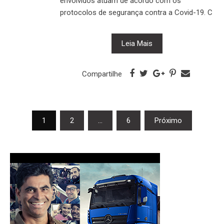
envolvidos atuam de acordo com os
protocolos de segurança contra a Covid-19. C
Leia Mais
Compartilhe
Navegação
1
2
…
6
Próximo
por
posts