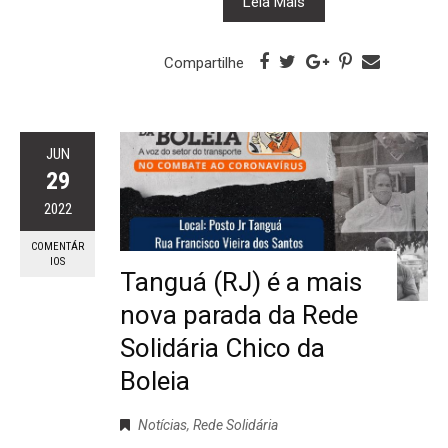
Leia Mais
Compartilhe
JUN
29
2022
COMENTÁR
IOS
Tanguá (RJ) é a mais
nova parada da Rede
Solidária Chico da
Boleia
Notícias
,
Rede Solidária