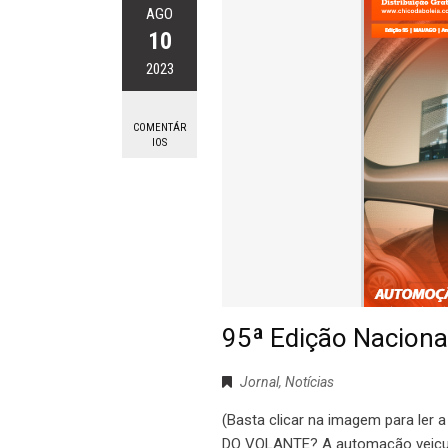
AGO
10
2023
COMENTÁR
IOS
95ª Edição Nacional
Jornal
,
Notícias
(Basta clicar na imagem para le
DO VOLANTE? A automação veicular