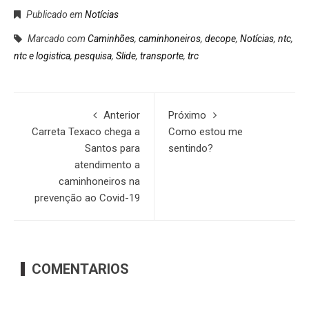
Publicado em
Notícias
Marcado com
Caminhões
,
caminhoneiros
,
decope
,
Notícias
,
ntc
,
ntc e logistica
,
pesquisa
,
Slide
,
transporte
,
trc
Anterior
Próximo
Carreta Texaco chega a
Como estou me
Santos para
sentindo?
atendimento a
caminhoneiros na
prevenção ao Covid-19
COMENTARIOS