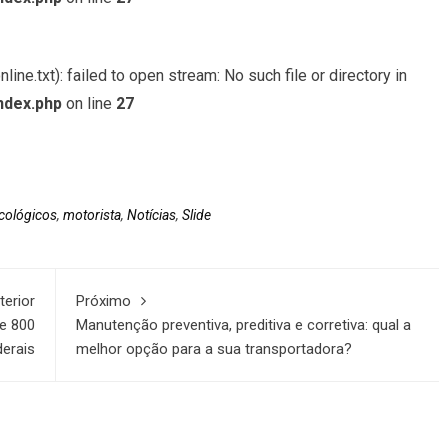
ine.txt): failed to open stream: No such file or directory in
ndex.php
on line
27
cológicos
,
motorista
,
Notícias
,
Slide
terior
Próximo
de 800
Manutenção preventiva, preditiva e corretiva: qual a
derais
melhor opção para a sua transportadora?