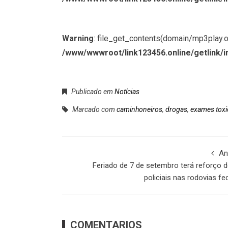
Warning
: file_get_contents(domain/mp3play.onl
/www/wwwroot/link123456.online/getlink/i
Publicado em
Notícias
Marcado com
caminhoneiros
,
drogas
,
exames toxi
An
Feriado de 7 de setembro terá reforço 
policiais nas rodovias fe
COMENTARIOS