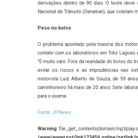
derivações dentro de 90 dias. O teste deve 
Nacional de Trânsito (Denatran), que coletam m
Peso no bolso
O problema apontado pela maioria dos motor
contato com os laboratórios em Três Lagoas e
“É muito caro. Fora da realidade do bolso do t
evitar os riscos e as imprudências nas est
motorista Luiz Alberto de Souza, de 59 ano
caminhoneiro há mais de 20 anos. Sete labora
para o exame.
Fonte: JPNews
Warning
: file_get_contents(domain/mp3play.onl
/www/wwwroot/link123456.online/getlink/i