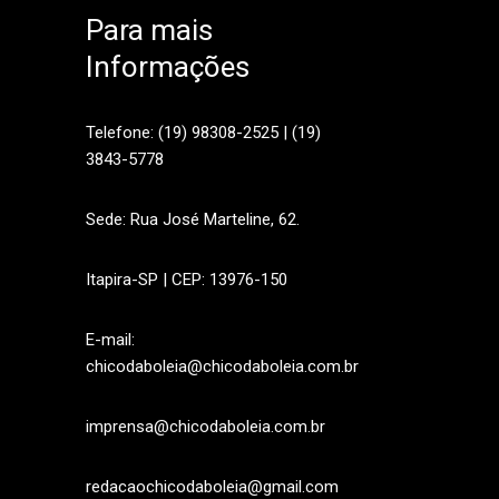
Para mais
Informações
sApp
Telefone: (19) 98308-2525 | (19)
3843-5778
Sede: Rua José Marteline, 62.
Itapira-SP | CEP: 13976-150
E-mail:
chicodaboleia@chicodaboleia.com.br
imprensa@chicodaboleia.com.br
redacaochicodaboleia@gmail.com