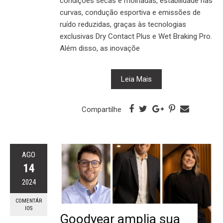
condições secas e molhadas, estabilidade nas
curvas, condução esportiva e emissões de
ruído reduzidas, graças às tecnologias
exclusivas Dry Contact Plus e Wet Braking Pro.
Além disso, as inovaçõe
Leia Mais
Compartilhe
AGO
14
2024
COMENTÁR
IOS
Goodyear amplia sua