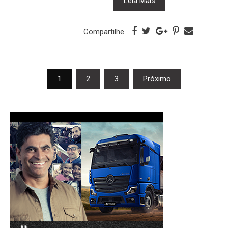
Leia Mais
Compartilhe
Navegação
1
2
3
Próximo
por
posts