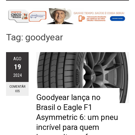
Tag:
goodyear
AGO
19
2024
COMENTÁR
IOS
Goodyear lança no
Brasil o Eagle F1
Asymmetric 6: um pneu
incrível para quem