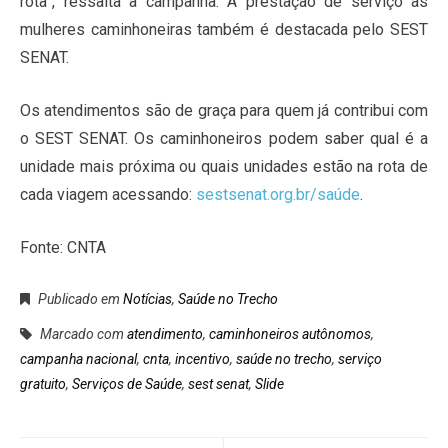
rota”, ressalta a campanha. A prestação de serviço às
mulheres caminhoneiras também é destacada pelo SEST
SENAT.
Os atendimentos são de graça para quem já contribui com
o SEST SENAT. Os caminhoneiros podem saber qual é a
unidade mais próxima ou quais unidades estão na rota de
cada viagem acessando:
sestsenat.org.br/saúde
.
Fonte: CNTA
Publicado em
Notícias
,
Saúde no Trecho
Marcado com
atendimento
,
caminhoneiros autônomos
,
campanha nacional
,
cnta
,
incentivo
,
saúde no trecho
,
serviço
gratuito
,
Serviços de Saúde
,
sest senat
,
Slide