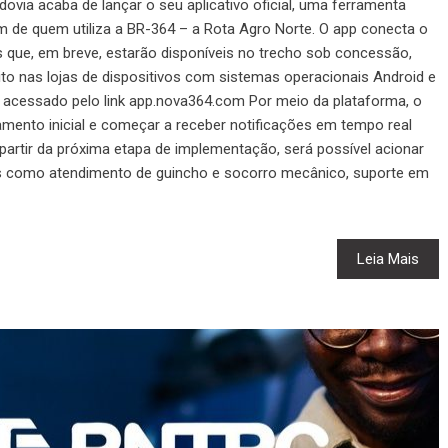
via acaba de lançar o seu aplicativo oficial, uma ferramenta
gem de quem utiliza a BR-364 – a Rota Agro Norte. O app conecta o
s que, em breve, estarão disponíveis no trecho sob concessão,
uito nas lojas de dispositivos com sistemas operacionais Android e
r acessado pelo link app.nova364.com Por meio da plataforma, o
ramento inicial e começar a receber notificações em tempo real
partir da próxima etapa de implementação, será possível acionar
is como atendimento de guincho e socorro mecânico, suporte em
Leia Mais