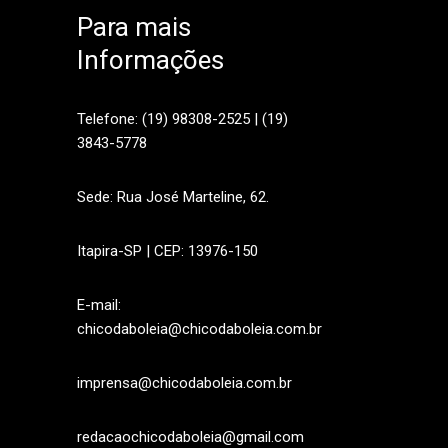
Para mais
Informações
sApp
Telefone: (19) 98308-2525 | (19)
3843-5778
Sede: Rua José Marteline, 62.
Itapira-SP | CEP: 13976-150
E-mail:
chicodaboleia@chicodaboleia.com.br
imprensa@chicodaboleia.com.br
redacaochicodaboleia@gmail.com