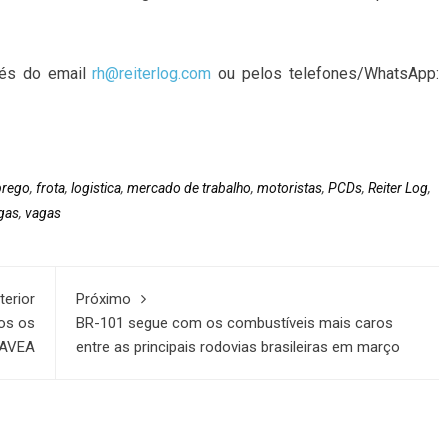
vés do email
rh@reiterlog.com
ou pelos telefones/WhatsApp:
rego
,
frota
,
logistica
,
mercado de trabalho
,
motoristas
,
PCDs
,
Reiter Log
,
gas
,
vagas
terior
Próximo
os os
BR-101 segue com os combustíveis mais caros
FAVEA
entre as principais rodovias brasileiras em março