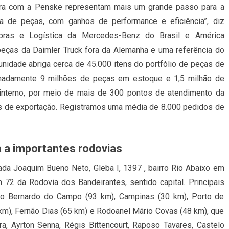
ira com a Penske representam mais um grande passo para a
ca de peças, com ganhos de performance e eficiência”, diz
mpras e Logística da Mercedes-Benz do Brasil e América
 peças da Daimler Truck fora da Alemanha e uma referência do
unidade abriga cerca de 45.000 itens do portfólio de peças de
imadamente 9 milhões de peças em estoque e 1,5 milhão de
interno, por meio de mais de 300 pontos de atendimento da
s de exportação. Registramos uma média de 8.000 pedidos de
a a importantes rodovias
ada Joaquim Bueno Neto, Gleba I, 1397 , bairro Rio Abaixo em
 72 da Rodovia dos Bandeirantes, sentido capital. Principais
São Bernardo do Campo (93 km), Campinas (30 km), Porto de
km), Fernão Dias (65 km) e Rodoanel Mário Covas (48 km), que
ra, Ayrton Senna, Régis Bittencourt, Raposo Tavares, Castelo