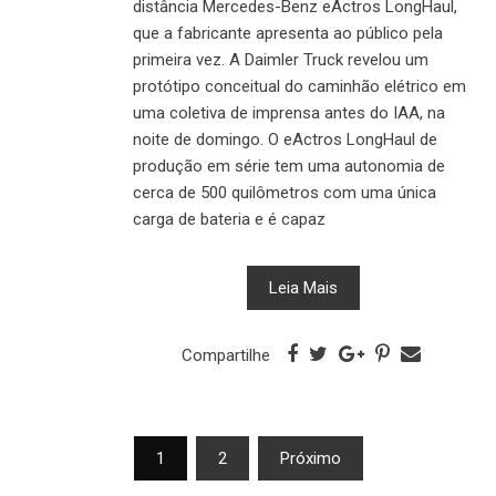
distância Mercedes-Benz eActros LongHaul,
que a fabricante apresenta ao público pela
primeira vez. A Daimler Truck revelou um
protótipo conceitual do caminhão elétrico em
uma coletiva de imprensa antes do IAA, na
noite de domingo. O eActros LongHaul de
produção em série tem uma autonomia de
cerca de 500 quilômetros com uma única
carga de bateria e é capaz
Leia Mais
Compartilhe
Navegação
1
2
Próximo
por