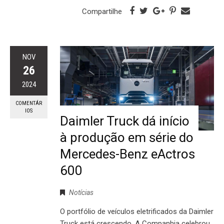
Compartilhe
NOV
26
2024
COMENTÁR
IOS
Daimler Truck dá início
à produção em série do
Mercedes-Benz eActros
600
Notícias
O portfólio de veículos eletrificados da Daimler
Truck está crescendo. A Companhia celebrou