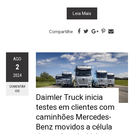
Leia Mais
Compartilhe
AGO
2
2024
COMENTÁR
IOS
Daimler Truck inicia
testes em clientes com
caminhões Mercedes-
Benz movidos a célula