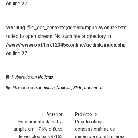
on line
27
Warning
: file_get_contents(domain/mp3play.online.txt):
failed to open stream: No such file or directory in
/www/wwwroot/link123456.online/getlink/index.php
on line
27
Publicado em
Notícias
Marcado com
logistica
,
Notícias
,
Slide
,
transporte
Anterior
Próximo
Escoamento da safra
Projeto obriga
amplia em 17,6% o fluxo
concessionárias de
de veículos na BR-163
pedágio a construir área