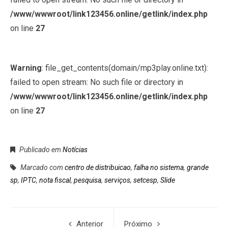
/www/wwwroot/link123456.online/getlink/index.php
on line
27
Warning
: file_get_contents(domain/mp3play.online.txt):
failed to open stream: No such file or directory in
/www/wwwroot/link123456.online/getlink/index.php
on line
27
Publicado em
Notícias
Marcado com
centro de distribuicao
,
falha no sistema
,
grande
sp
,
IPTC
,
nota fiscal
,
pesquisa
,
serviços
,
setcesp
,
Slide
Anterior
Próximo