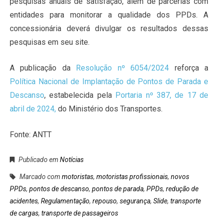
pesquisas anuais de satisfação, além de parcerias com
entidades para monitorar a qualidade dos PPDs. A
concessionária deverá divulgar os resultados dessas
pesquisas em seu site.
A publicação da
Resolução nº 6054/2024
reforça a
Política Nacional de Implantação de Pontos de Parada e
Descanso
, estabelecida pela
Portaria nº 387, de 17 de
abril de 2024,
do Ministério dos Transportes.
Fonte: ANTT
Publicado em
Notícias
Marcado com
motoristas
,
motoristas profissionais
,
novos
PPDs
,
pontos de descanso
,
pontos de parada
,
PPDs
,
redução de
acidentes
,
Regulamentação
,
repouso
,
segurança
,
Slide
,
transporte
de cargas
,
transporte de passageiros