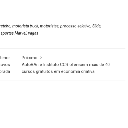
reteiro
,
motorista truck
,
motoristas
,
processo seletivo
,
Slide
,
nsportes Marvel
,
vagas
terior
Próximo
novos
AutoBAn e Instituto CCR oferecem mais de 40
morada
cursos gratuitos em economia criativa