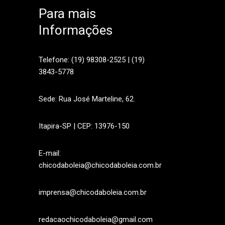
Para mais
Informações
sApp
Telefone: (19) 98308-2525 | (19)
3843-5778
Sede: Rua José Marteline, 62.
Itapira-SP | CEP: 13976-150
E-mail:
chicodaboleia@chicodaboleia.com.br
imprensa@chicodaboleia.com.br
redacaochicodaboleia@gmail.com