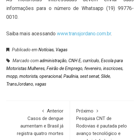
informações para o número de Whatsapp (19) 99776-
0010.
Saiba mais acessando
www.transjordano.com.br
.
Publicado em
Notícias
,
Vagas
Marcado com
administração
,
CNH E
,
currículo
,
Escola para
Motoristas Mulheres
,
Feirão de Emprego
,
fevereiro
,
inscricoes
,
mopp
,
motorista
,
operacional
,
Paulínia
,
sest senat
,
Slide
,
TransJordano
,
vagas
Anterior
Próximo
Casos de dengue
Pesquisa CNT de
aumentam e Brasil já
Rodovias é pautada pelo
registra quatro mortes
avanço tecnológico e