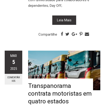
dependentes; Day Off;
Leia Mais
Compartilhe
MAR
5
2025
COMENTÁR
IOS
Transpanorama
contrata motoristas em
quatro estados