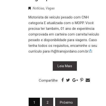
Notícias
,
Vagas
Motorista de veículo pesado com CNH
categoria E atualizada com o MOPP. Você
precisa ter também, 01 ano de experiência
comprovada em carteira com carreta/veículo
pesado e disponibilidade para viagens. Caso
tenha todos os requisitos, encaminhe o seu
currículo para rh@transjordano.com.br
Leia Mais
Compartilhe
Navegação
1
2
Próximo