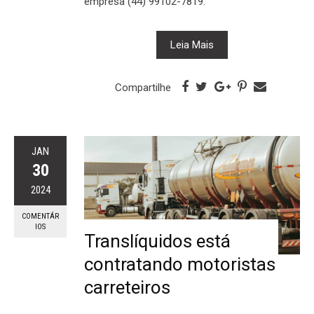
empresa (44) 99102-7819.
Leia Mais
Compartilhe
JAN
30
2024
COMENTÁR
IOS
Translíquidos está
contratando motoristas
carreteiros