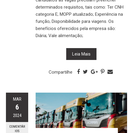
candidatos as vagas precisam preencher
determinados requisitos, tais como: Ter CNH
categoria E; MOPP atualizado; Experiência na
função; Disponibilidade para viagens. Os
benefícios oferecidos pela empresa são:
Diária; Vale alimentação;
Leia Mais
Compartilhe
MAR
6
2024
COMENTÁR
IOS