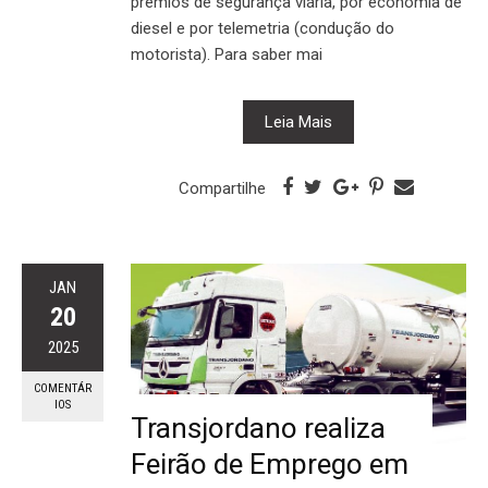
prêmios de segurança viária, por economia de
diesel e por telemetria (condução do
motorista). Para saber mai
Leia Mais
Compartilhe
JAN
20
2025
COMENTÁR
IOS
Transjordano realiza
Feirão de Emprego em