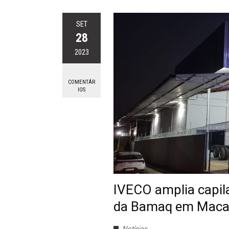
SET
28
2023
COMENTÁR
IOS
IVECO amplia capil
da Bamaq em Maca
Notícias