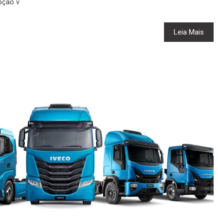
pção v
Leia Mais