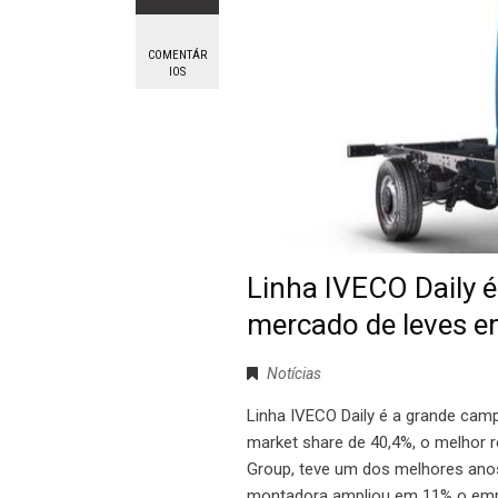
COMENTÁR
IOS
Linha IVECO Daily 
mercado de leves 
Notícias
Linha IVECO Daily é a grande cam
market share de 40,4%, o melhor 
Group, teve um dos melhores anos 
montadora ampliou em 11% o em