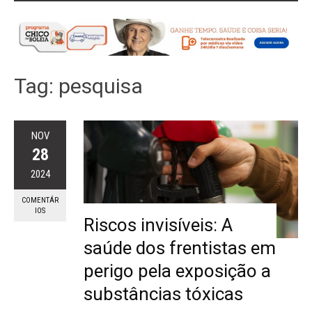
Tag:
pesquisa
NOV
28
2024
COMENTÁR
IOS
Riscos invisíveis: A
saúde dos frentistas em
perigo pela exposição a
substâncias tóxicas