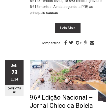
59.148 feridos leves, 18.890 feridos graves e
5.615 mortos. Ainda segundo a PRF, as
principais causas
Leia Mais
Compartilhe
JAN
23
2024
COMENTÁR
IOS
96ª Edição Nacional –
Jornal Chico da Boleia