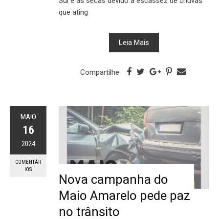
Sul e as secas devido à escassez de chuvas
que ating
Leia Mais
Compartilhe
MAIO
16
2024
COMENTÁR
IOS
Nova campanha do
Maio Amarelo pede paz
no trânsito