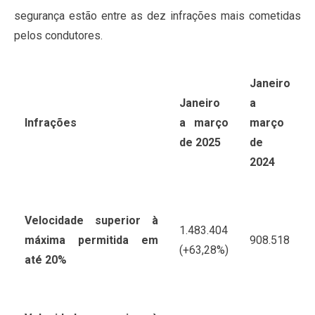
segurança estão entre as dez infrações mais cometidas
pelos condutores.
Janeiro
Janeiro
a
Infrações
a março
março
de 2025
de
2024
Velocidade superior à
1.483.404
máxima permitida em
908.518
(+63,28%)
até 20%