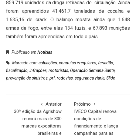
859.719 unidades da droga retiradas de circulação. Ainda
foram apreendidos 41.461,7 toneladas de cocaína e
1.635,16 de crack. O balanço mostra ainda que 1.648
armas de fogo, entre elas 134 fuzis, e 67.893 munições
também foram apreendidas em todo o país.
Publicado em
Notícias
Marcado com
autuações
,
condutas irregulares
,
feriadão
,
fiscalização
,
infrações
,
motoristas
,
Operação Semana Santa
,
prevenção de sinistros
,
prf
,
rodovias
,
seguranca viaria
,
Slide
Anterior
Próximo
30ª edição da Agrishow
IVECO Capital renova
reunirá mais de 800
condições de
marcas expositoras
financiamento e lança
brasileiras e
campanhas para as