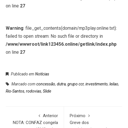
on line
27
Warning
: file_get_contents(domain/mp3play.online.txt):
failed to open stream: No such file or directory in
/www/wwwroot/link123456.online/getlink/index.php
on line
27
Publicado em
Notícias
Marcado com
concessão
,
dutra
,
grupo ccr
,
investimento
,
leilao
,
Rio-Santos
,
rodovias
,
Slide
Anterior
Próximo
NOTA: CONFAZ congela
Greve dos