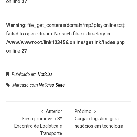
on line
27
Warning
: file_get_contents(domain/mp3play.online.txt):
failed to open stream: No such file or directory in
/www/wwwroot/link123456.online/getlink/index.php
on line
27
Publicado em
Notícias
Marcado com
Notícias
,
Slide
Anterior
Próximo
Fiesp promove o 8º
Gargalo logístico gera
Encontro de Logística e
negócios em tecnologia
Transporte