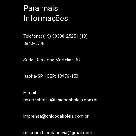
Para mais
Informações
sApp
Telefone: (19) 98308-2525 | (19)
3843-5778
Sede: Rua José Marteline, 62.
Itapira-SP | CEP: 13976-150
E-mail:
chicodaboleia@chicodaboleia.com.br
imprensa@chicodaboleia.com.br
redacaochicodaboleia@gmail.com