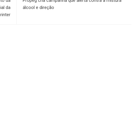
to da
Propeg cria campanha que alerta contra a mistura
al da
álcool e direção
rinter