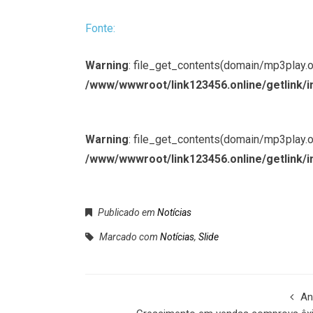
Fonte:
Warning
: file_get_contents(domain/mp3play.onl
/www/wwwroot/link123456.online/getlink/i
Warning
: file_get_contents(domain/mp3play.onl
/www/wwwroot/link123456.online/getlink/i
Publicado em
Notícias
Marcado com
Notícias
,
Slide
An