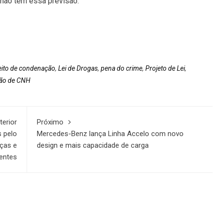
 não tem essa previsão.
eito de condenação
,
Lei de Drogas
,
pena do crime
,
Projeto de Lei
,
ão de CNH
terior
Próximo
 pelo
Mercedes-Benz lança Linha Accelo com novo
nças e
design e mais capacidade de carga
entes