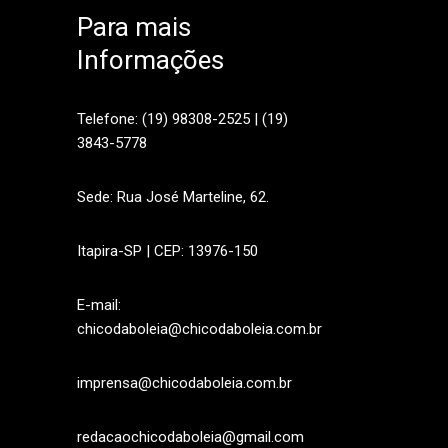
Para mais
Informações
sApp
Telefone: (19) 98308-2525 | (19)
3843-5778
Sede: Rua José Marteline, 62.
Itapira-SP | CEP: 13976-150
E-mail:
chicodaboleia@chicodaboleia.com.br
imprensa@chicodaboleia.com.br
redacaochicodaboleia@gmail.com