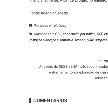
intencionalmente. A Lei de Drogas, no entanto,
Fonte: Agência Senado
Publicado em
Notícias
Marcado com
CCJ
,
condenado por tráfico
,
CSP
,
ef
restrição à direção automotiva
,
senado
,
Slide
,
suspens
An
Unidades do SEST SENAT são reconhecidas
enfrentamento à exploração de cria
adolesc
COMENTARIOS