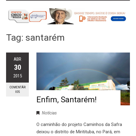
Tag:
santarém
ABR
30
2015
COMENTÁR
IOS
Enfim, Santarém!
Notícias
O caminhão do projeto Caminhos da Safra
deixou o distrito de Miritituba, no Pará, em