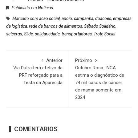
Publicado em
Notícias
Marcado com
acao social
,
apoio
,
campanha
,
doacoes
,
empresas
de logística
,
rede de bancos de alimentos
,
Sábado Solidário
,
setcergs
,
Slide
,
solidariedade
,
transportadoras
,
Trote Social
Anterior
Próximo
Via Dutra terá efetivo da
Outubro Rosa: INCA
PRF reforçado para a
estima o diagnóstico de
festa da Aparecida
74 mil casos de câncer
de mama somente em
2024
COMENTARIOS