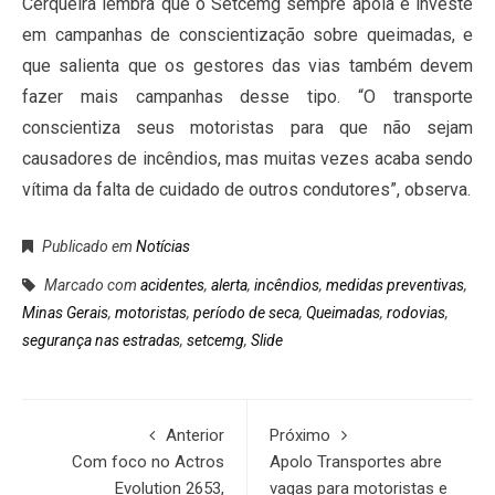
Cerqueira lembra que o Setcemg sempre apoia e investe
em campanhas de conscientização sobre queimadas, e
que salienta que os gestores das vias também devem
fazer mais campanhas desse tipo. “O transporte
conscientiza seus motoristas para que não sejam
causadores de incêndios, mas muitas vezes acaba sendo
vítima da falta de cuidado de outros condutores”, observa.
Publicado em
Notícias
Marcado com
acidentes
,
alerta
,
incêndios
,
medidas preventivas
,
Minas Gerais
,
motoristas
,
período de seca
,
Queimadas
,
rodovias
,
segurança nas estradas
,
setcemg
,
Slide
Anterior
Próximo
Com foco no Actros
Apolo Transportes abre
Evolution 2653,
vagas para motoristas e