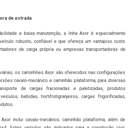
fora de estrada
rabilidade e baixa manutenção, a linha Axor é especialmente
veículo robusto, confiável e que ofereça um vantajoso custo
ortadores de carga própria ou empresas transportadoras de
oviárias, os caminhões Axor são oferecidos nas configurações
ersões cavalo-mecânico e caminhão plataforma, para diversas
ransporte de cargas fracionadas e paletizadas, produtos
eículos, bebidas, hortifrutigranjeiros, cargas frigorificadas,
odutos.
 Axor inclui cavalo-mecânico, caminhão plataforma, além de
×4. Estes veículos são indicados para a construção civil,