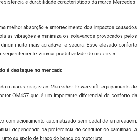
esistência e durabilidade característicos da marca Mercedes-
uma melhor absorção e amortecimento dos impactos causados
isola as vibrações e minimiza os solavancos provocados pelos
 dirigir muito mais agradável e segura. Esse elevado conforto
onsequentemente, à maior produtividade do motorista.
ado é destaque no mercado
ainda maiores graças ao Mercedes Powershift, equipamento de
motor OM457 que é um importante diferencial de conforto da
co com acionamento automatizado sem pedal de embreagem.
ual, dependendo da preferência do condutor do caminhão. A
 junto ao apoio de braço do banco do motorista.