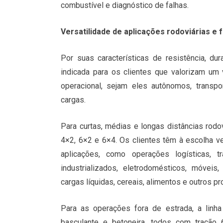
combustível e diagnóstico de falhas.
Versatilidade de aplicações rodoviárias e 
Por suas características de resistência, du
indicada para os clientes que valorizam um 
operacional, sejam eles autônomos, transp
cargas.
Para curtas, médias e longas distâncias rod
4×2, 6×2 e 6×4. Os clientes têm à escolha v
aplicações, como operações logísticas, t
industrializados, eletrodomésticos, móveis, v
cargas líquidas, cereais, alimentos e outros pr
Para as operações fora de estrada, a linha
basculante e betoneira, todos com tração 6