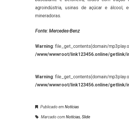
agroindústria, usinas de açúcar e álcool
mineradoras.
Fonte: Mercedes-Benz
Warning
: file_get_contents(domain/mp3play.onl
/www/wwwroot/link123456.online/getlink/i
Warning
: file_get_contents(domain/mp3play.onl
/www/wwwroot/link123456.online/getlink/i
Publicado em
Notícias
Marcado com
Notícias
,
Slide