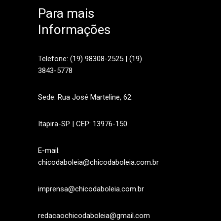
Para mais
Informações
sApp
Telefone: (19) 98308-2525 | (19)
3843-5778
Sede: Rua José Marteline, 62.
Itapira-SP | CEP: 13976-150
E-mail:
chicodaboleia@chicodaboleia.com.br
imprensa@chicodaboleia.com.br
redacaochicodaboleia@gmail.com