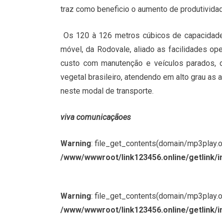
traz como beneficio o aumento de produtivida
Os 120 à 126 metros cúbicos de capacidade 
móvel, da Rodovale, aliado as facilidades o
custo com manutenção e veículos parados, d
vegetal brasileiro, atendendo em alto grau a
neste modal de transporte.
viva comunicaçãoes
Warning
: file_get_contents(domain/mp3play.onl
/www/wwwroot/link123456.online/getlink/i
Warning
: file_get_contents(domain/mp3play.onl
/www/wwwroot/link123456.online/getlink/i