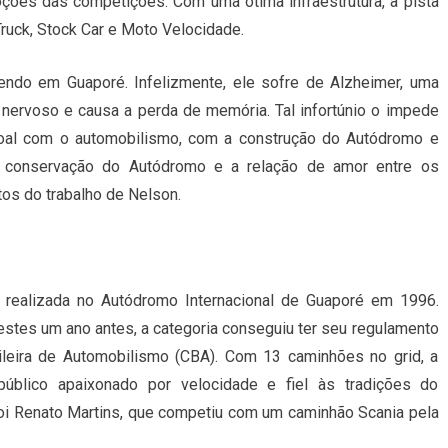
oções das competições. Com uma ótima infraestrutura, a pista
ruck, Stock Car e Moto Velocidade.
endo em Guaporé. Infelizmente, ele sofre de Alzheimer, uma
 nervoso e causa a perda de memória. Tal infortúnio o impede
soal com o automobilismo, com a construção do Autódromo e
a conservação do Autódromo e a relação de amor entre os
os do trabalho de Nelson.
oi realizada no Autódromo Internacional de Guaporé em 1996.
estes um ano antes, a categoria conseguiu ter seu regulamento
ileira de Automobilismo (CBA). Com 13 caminhões no grid, a
úblico apaixonado por velocidade e fiel às tradições do
oi Renato Martins, que competiu com um caminhão Scania pela