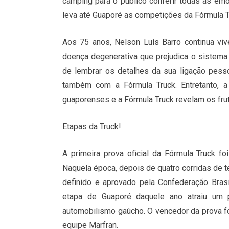
camping para o público conferir todas as em
leva até Guaporé as competições da Fórmula T
Aos 75 anos, Nelson Luís Barro continua viv
doença degenerativa que prejudica o sistema
de lembrar os detalhes da sua ligação pes
também com a Fórmula Truck. Entretanto, 
guaporenses e a Fórmula Truck revelam os frut
Etapas da Truck!
A primeira prova oficial da Fórmula Truck f
Naquela época, depois de quatro corridas de t
definido e aprovado pela Confederação Bras
etapa de Guaporé daquele ano atraiu um p
automobilismo gaúcho. O vencedor da prova f
equipe Marfran.