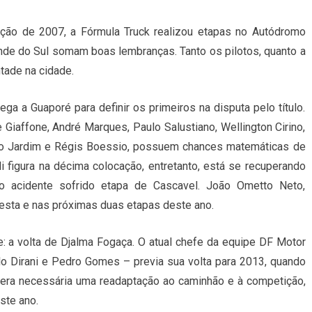
ão de 2007, a Fórmula Truck realizou etapas no Autódromo
ande do Sul somam boas lembranças. Tanto os pilotos, quanto a
tade na cidade.
ga a Guaporé para definir os primeiros na disputa pelo título.
e Giaffone, André Marques, Paulo Salustiano, Wellington Cirino,
rto Jardim e Régis Boessio, possuem chances matemáticas de
li figura na décima colocação, entretanto, está se recuperando
o acidente sofrido etapa de Cascavel. João Ometto Neto,
i nesta e nas próximas duas etapas deste ano.
: a volta de Djalma Fogaça. O atual chefe da equipe DF Motor
lo Dirani e Pedro Gomes – previa sua volta para 2013, quando
dera necessária uma readaptação ao caminhão e à competição,
ste ano.