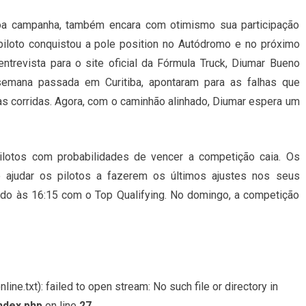
a campanha, também encara com otimismo sua participação
iloto conquistou a pole position no Autódromo e no próximo
ntrevista para o site oficial da Fórmula Truck, Diumar Bueno
 semana passada em Curitiba, apontaram para as falhas que
s corridas. Agora, com o caminhão alinhado, Diumar espera um
lotos com probabilidades de vencer a competição caia. Os
o ajudar os pilotos a fazerem os últimos ajustes nos seus
nido às 16:15 com o Top Qualifying. No domingo, a competição
ine.txt): failed to open stream: No such file or directory in
ndex.php
on line
27