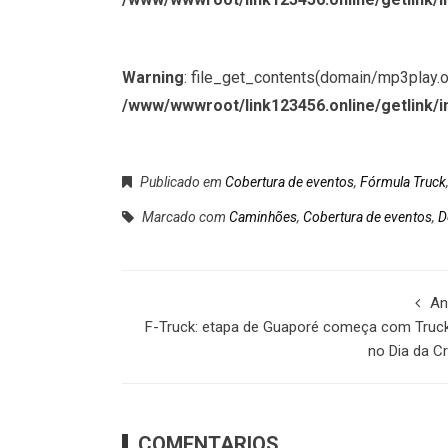
Warning
: file_get_contents(domain/mp3play.onl
/www/wwwroot/link123456.online/getlink/i
Publicado em
Cobertura de eventos
,
Fórmula Truck
Marcado com
Caminhões
,
Cobertura de eventos
,
D
An
F-Truck: etapa de Guaporé começa com Truck
no Dia da C
COMENTARIOS