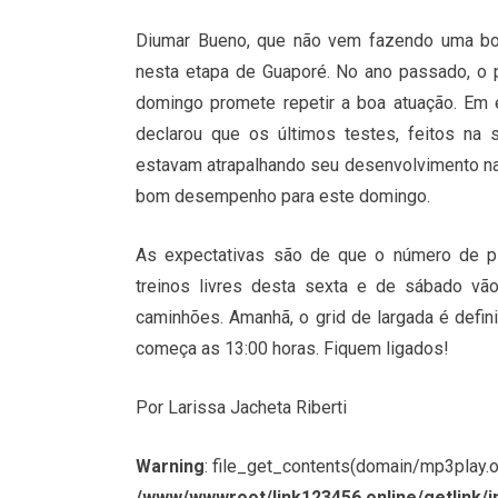
Diumar Bueno, que não vem fazendo uma bo
nesta etapa de Guaporé. No ano passado, o p
domingo promete repetir a boa atuação. Em e
declarou que os últimos testes, feitos na
estavam atrapalhando seu desenvolvimento na
bom desempenho para este domingo.
As expectativas são de que o número de pi
treinos livres desta sexta e de sábado vã
caminhões. Amanhã, o grid de largada é defi
começa as 13:00 horas. Fiquem ligados!
Por Larissa Jacheta Riberti
Warning
: file_get_contents(domain/mp3play.onl
/www/wwwroot/link123456.online/getlink/i