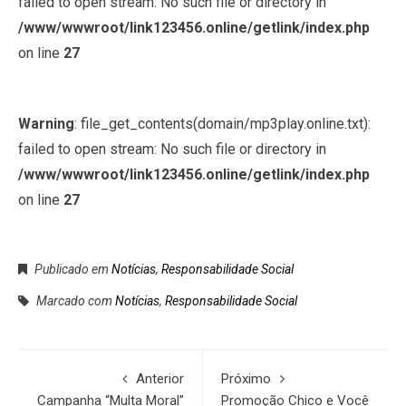
failed to open stream: No such file or directory in
/www/wwwroot/link123456.online/getlink/index.php
on line
27
Warning
: file_get_contents(domain/mp3play.online.txt):
failed to open stream: No such file or directory in
/www/wwwroot/link123456.online/getlink/index.php
on line
27
Publicado em
Notícias
,
Responsabilidade Social
Marcado com
Notícias
,
Responsabilidade Social
Anterior
Próximo
Campanha “Multa Moral”
Promoção Chico e Você