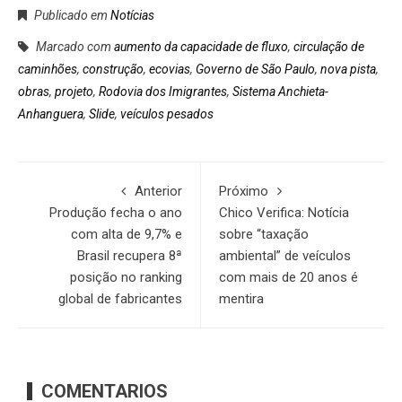
Publicado em
Notícias
Marcado com
aumento da capacidade de fluxo
,
circulação de
caminhões
,
construção
,
ecovias
,
Governo de São Paulo
,
nova pista
,
obras
,
projeto
,
Rodovia dos Imigrantes
,
Sistema Anchieta-
Anhanguera
,
Slide
,
veículos pesados
Anterior
Próximo
Produção fecha o ano
Chico Verifica: Notícia
com alta de 9,7% e
sobre “taxação
Brasil recupera 8ª
ambiental” de veículos
posição no ranking
com mais de 20 anos é
global de fabricantes
mentira
COMENTARIOS