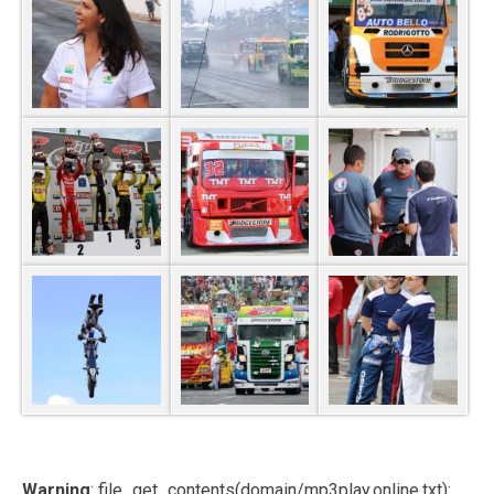
Warning
: file_get_contents(domain/mp3play.online.txt):