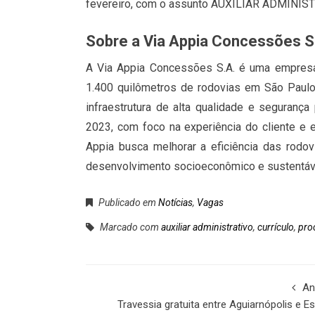
fevereiro, com o assunto AUXILIAR ADMINIS
Sobre a Via Appia Concessões S
A Via Appia Concessões S.A. é uma empresa
1.400 quilômetros de rodovias em São Paul
infraestrutura de alta qualidade e seguranç
2023, com foco na experiência do cliente e 
Appia busca melhorar a eficiência das rodov
desenvolvimento socioeconômico e sustentáve
Publicado em
Notícias
,
Vagas
Marcado com
auxiliar administrativo
,
currículo
,
pro
An
Travessia gratuita entre Aguiarnópolis e Es