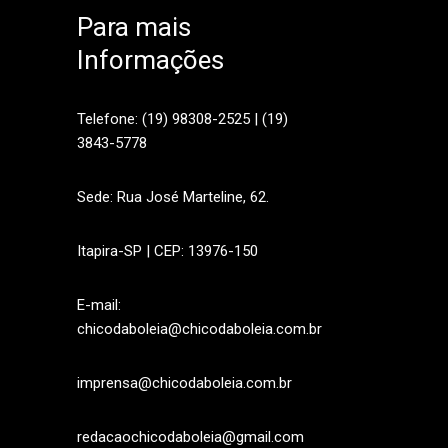
Para mais
Informações
sApp
Telefone: (19) 98308-2525 | (19)
3843-5778
Sede: Rua José Marteline, 62.
Itapira-SP | CEP: 13976-150
E-mail:
chicodaboleia@chicodaboleia.com.br
imprensa@chicodaboleia.com.br
redacaochicodaboleia@gmail.com