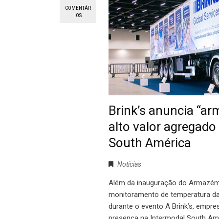
COMENTÁR
IOS
Brink’s anuncia “a
alto valor agregado
South América
Notícias
Além da inauguração do Armazém B
monitoramento de temperatura da
durante o evento A Brink’s, empres
presença na Intermodal South Amé