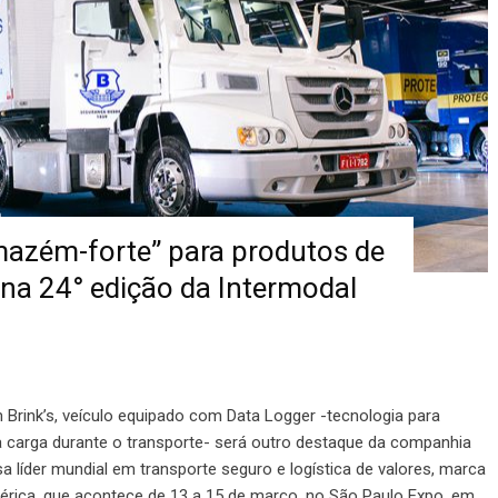
rmazém-forte” para produtos de
 na 24° edição da Intermodal
rink’s, veículo equipado com Data Logger -tecnologia para
 carga durante o transporte- será outro destaque da companhia
a líder mundial em transporte seguro e logística de valores, marca
rica, que acontece de 13 a 15 de março, no São Paulo Expo, em