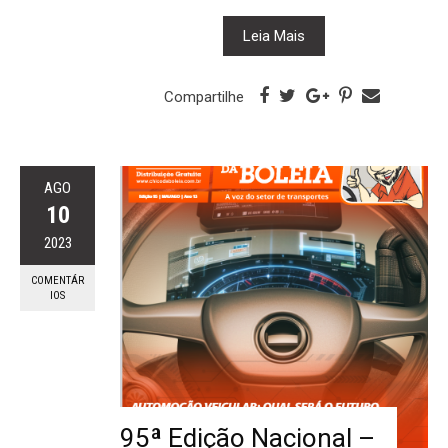
Leia Mais
Compartilhe
AGO
10
2023
COMENTÁR
IOS
95ª Edição Nacional –