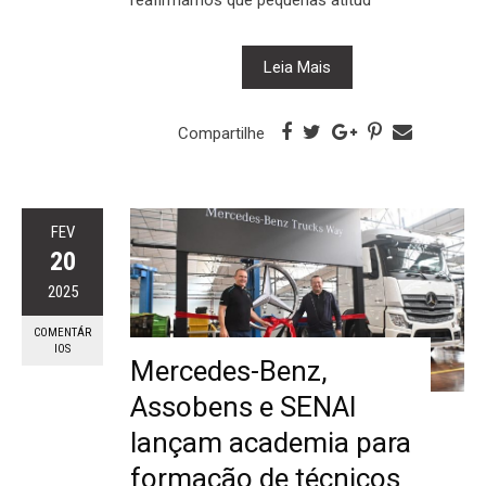
Leia Mais
Compartilhe
FEV
20
2025
COMENTÁR
IOS
Mercedes-Benz,
Assobens e SENAI
lançam academia para
formação de técnicos