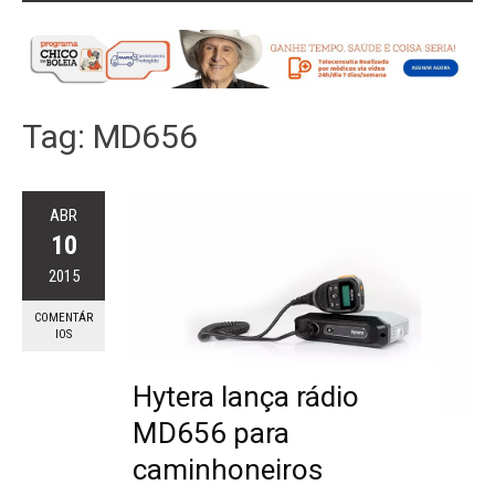
Tag:
MD656
ABR
10
2015
COMENTÁR
IOS
Hytera lança rádio
MD656 para
caminhoneiros