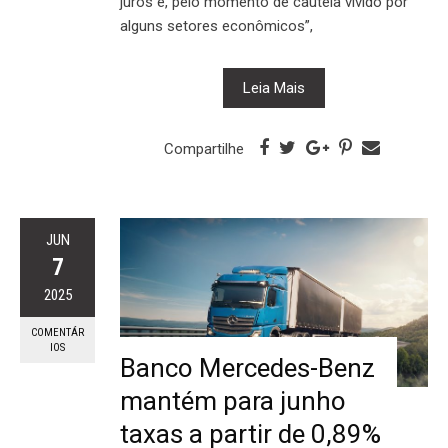
juros e, pelo momento de cautela vivido por
alguns setores econômicos”,
Leia Mais
Compartilhe
JUN
7
2025
COMENTÁR
IOS
Banco Mercedes-Benz
mantém para junho
taxas a partir de 0,89%