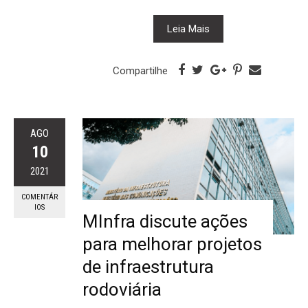
Leia Mais
Compartilhe
AGO
10
2021
COMENTÁR
IOS
MInfra discute ações
para melhorar projetos
de infraestrutura
rodoviária