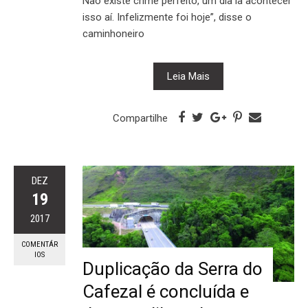
Não existe crime perfeito, um dia ia acontecer
isso aí. Infelizmente foi hoje”, disse o
caminhoneiro
Leia Mais
Compartilhe
DEZ
19
2017
COMENTÁR
IOS
Duplicação da Serra do
Cafezal é concluída e