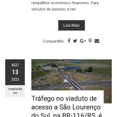
reequilíbrio econômico-financeiro. Para
veículos de passeio, a tari
Leia Mais
Compartilhe
AGO
13
2025
COMENTÁR
IOS
Tráfego no viaduto de
acesso a São Lourenço
do Sul, na BR-116/RS, é