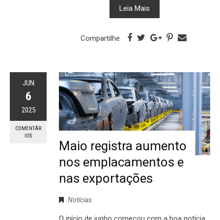
Leia Mais
Compartilhe
JUN
6
2025
COMENTÁR
IOS
Maio registra aumento
nos emplacamentos e
nas exportações
Notícias
O início de junho começou com a boa notícia