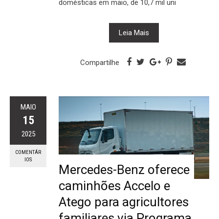
domésticas em maio, de 10,7 mil uni
Leia Mais
Compartilhe
MAIO
15
2025
COMENTÁR
IOS
Mercedes-Benz oferece
caminhões Accelo e
Atego para agricultores
familiares via Programa