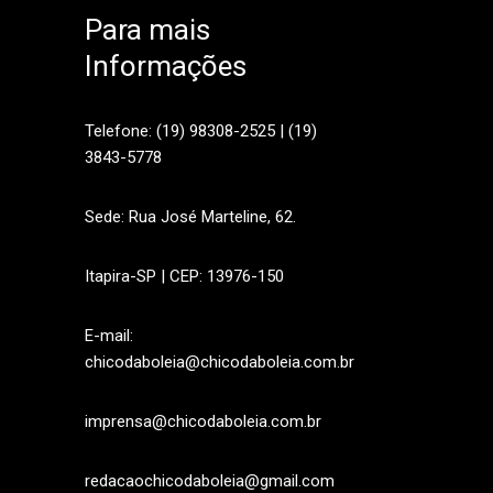
Para mais
Informações
sApp
Telefone: (19) 98308-2525 | (19)
3843-5778
Sede: Rua José Marteline, 62.
Itapira-SP | CEP: 13976-150
E-mail:
chicodaboleia@chicodaboleia.com.br
imprensa@chicodaboleia.com.br
redacaochicodaboleia@gmail.com