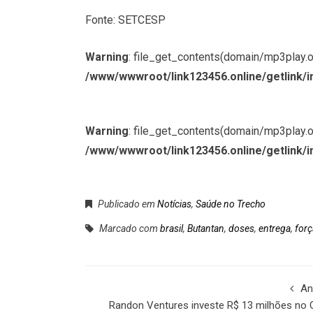
Fonte: SETCESP
Warning
: file_get_contents(domain/mp3play.onl
/www/wwwroot/link123456.online/getlink/i
Warning
: file_get_contents(domain/mp3play.onl
/www/wwwroot/link123456.online/getlink/i
Publicado em
Notícias
,
Saúde no Trecho
Marcado com
brasil
,
Butantan
,
doses
,
entrega
,
forç
An
Randon Ventures investe R$ 13 milhões no 