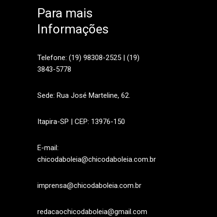
Para mais
Informações
sApp
Telefone: (19) 98308-2525 | (19)
3843-5778
Sede: Rua José Marteline, 62.
Itapira-SP | CEP: 13976-150
E-mail:
chicodaboleia@chicodaboleia.com.br
imprensa@chicodaboleia.com.br
redacaochicodaboleia@gmail.com