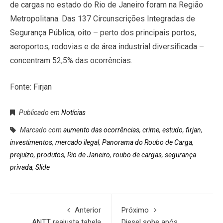
de cargas no estado do Rio de Janeiro foram na Região
Metropolitana. Das 137 Circunscrições Integradas de
Segurança Pública, oito – perto dos principais portos,
aeroportos, rodovias e de área industrial diversificada –
concentram 52,5% das ocorrências.
Fonte: Firjan
Publicado em
Notícias
Marcado com
aumento das ocorrências
,
crime
,
estudo
,
firjan
,
investimentos
,
mercado ilegal
,
Panorama do Roubo de Carga
,
prejuízo
,
produtos
,
Rio de Janeiro
,
roubo de cargas
,
segurança
privada
,
Slide
Anterior
Próximo
ANTT reajusta tabela
Diesel sobe após