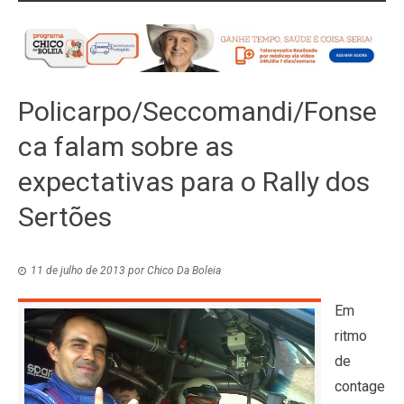
Policarpo/Seccomandi/Fonse
ca falam sobre as
expectativas para o Rally dos
Sertões
11 de julho de 2013
por
Chico Da Boleia
Em
ritmo
de
contage