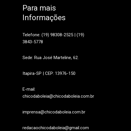
Para mais
Informações
sApp
Telefone: (19) 98308-2525 | (19)
3843-5778
Sede: Rua José Marteline, 62.
Itapira-SP | CEP: 13976-150
E-mail:
chicodaboleia@chicodaboleia.com.br
imprensa@chicodaboleia.com.br
redacaochicodaboleia@gmail.com