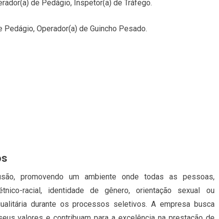
rador(a) de Pedágio, Inspetor(a) de Tráfego.
 de Pedágio, Operador(a) de Guincho Pesado.
os
clusão, promovendo um ambiente onde todas as pessoas,
tnico-racial, identidade de gênero, orientação sexual ou
gualitária durante os processos seletivos. A empresa busca
 seus valores e contribuam para a excelência na prestação de